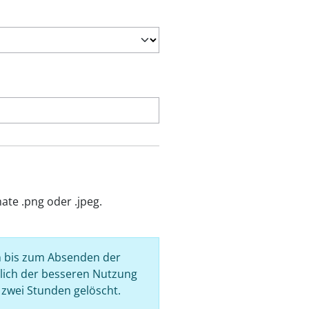
ate .png oder .jpeg.
n bis zum Absenden der
lich der besseren Nutzung
zwei Stunden gelöscht.