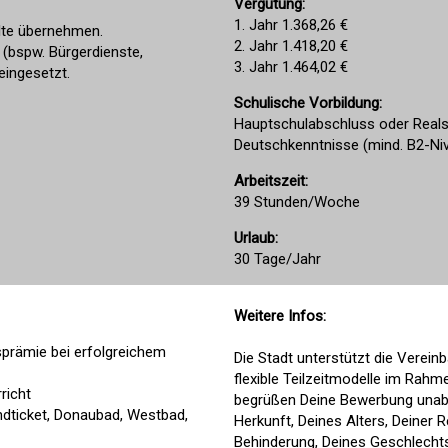
Vergütung:
1. Jahr 1.368,26 €
lte übernehmen.
2. Jahr 1.418,20 €
 (bspw. Bürgerdienste,
3. Jahr 1.464,02 €
eingesetzt.
Schulische Vorbildung:
Hauptschulabschluss oder Real
Deutschkenntnisse (mind. B2-Ni
Arbeitszeit:
39 Stunden/Woche
Urlaub:
30 Tage/Jahr
Weitere Infos:
prämie bei erfolgreichem
Die Stadt unterstützt die Verein
flexible Teilzeitmodelle im Rahme
richt
begrüßen Deine Bewerbung unabhä
andticket, Donaubad, Westbad,
Herkunft, Deines Alters, Deiner 
Behinderung, Deines Geschlechts 